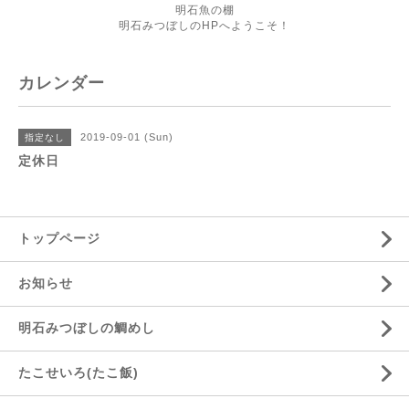
明石魚の棚
明石みつぼしのHPへようこそ！
カレンダー
2019-09-01 (Sun)
指定なし
定休日
トップページ
お知らせ
明石みつぼしの鯛めし
たこせいろ(たこ飯)