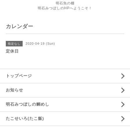
明石魚の棚
明石みつぼしのHPへようこそ！
カレンダー
2020-04-19 (Sun)
指定なし
定休日
トップページ
お知らせ
明石みつぼしの鯛めし
たこせいろ(たこ飯)