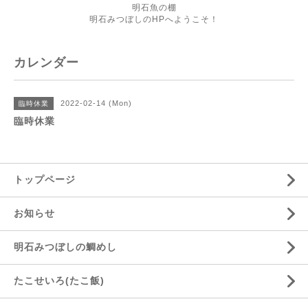
明石魚の棚
明石みつぼしのHPへようこそ！
カレンダー
2022-02-14 (Mon)
臨時休業
臨時休業
トップページ
お知らせ
明石みつぼしの鯛めし
たこせいろ(たこ飯)