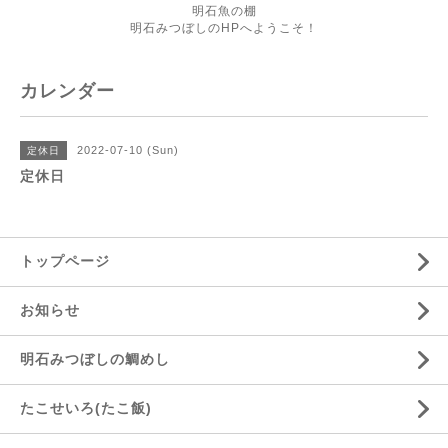
明石魚の棚
明石みつぼしのHPへようこそ！
カレンダー
2022-07-10 (Sun)
定休日
定休日
トップページ
お知らせ
明石みつぼしの鯛めし
たこせいろ(たこ飯)