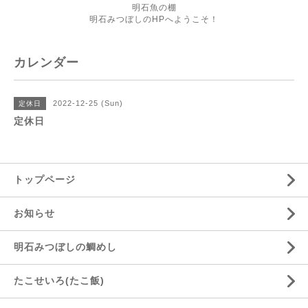
明石魚の棚
明石みつぼしのHPへようこそ！
カレンダー
2022-12-25 (Sun)
定休日
定休日
トップページ
お知らせ
明石みつぼしの鯛めし
たこせいろ(たこ飯)