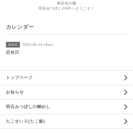
明石魚の棚
明石みつぼしのHPへようこそ！
カレンダー
2023-05-14 (Sun)
定休日
定休日
トップページ
お知らせ
明石みつぼしの鯛めし
たこせいろ(たこ飯)