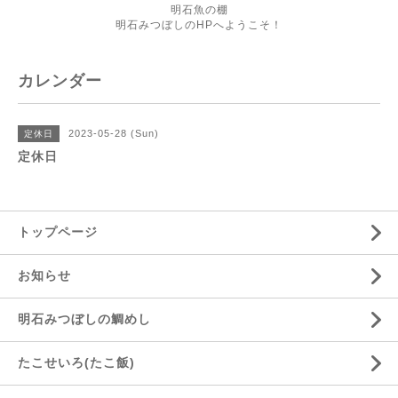
明石魚の棚
明石みつぼしのHPへようこそ！
カレンダー
2023-05-28 (Sun)
定休日
定休日
トップページ
お知らせ
明石みつぼしの鯛めし
たこせいろ(たこ飯)