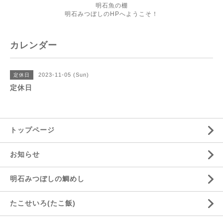
明石魚の棚
明石みつぼしのHPへようこそ！
カレンダー
2023-11-05 (Sun)
定休日
定休日
トップページ
お知らせ
明石みつぼしの鯛めし
たこせいろ(たこ飯)