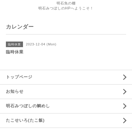
明石魚の棚
明石みつぼしのHPへようこそ！
カレンダー
2023-12-04 (Mon)
臨時休業
臨時休業
トップページ
お知らせ
明石みつぼしの鯛めし
たこせいろ(たこ飯)