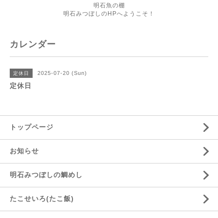
明石魚の棚
明石みつぼしのHPへようこそ！
カレンダー
2025-07-20 (Sun)
定休日
定休日
トップページ
お知らせ
明石みつぼしの鯛めし
たこせいろ(たこ飯)