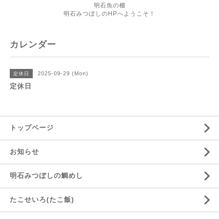
明石魚の棚
明石みつぼしのHPへようこそ！
カレンダー
2025-09-29 (Mon)
定休日
定休日
トップページ
お知らせ
明石みつぼしの鯛めし
たこせいろ(たこ飯)