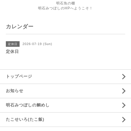
明石魚の棚
明石みつぼしのHPへようこそ！
カレンダー
2026-07-19 (Sun)
定休日
定休日
トップページ
お知らせ
明石みつぼしの鯛めし
たこせいろ(たこ飯)