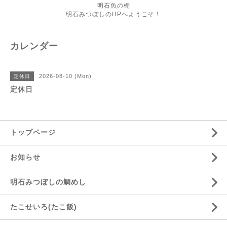
明石魚の棚
明石みつぼしのHPへようこそ！
カレンダー
2026-08-10 (Mon)
定休日
定休日
トップページ
お知らせ
明石みつぼしの鯛めし
たこせいろ(たこ飯)