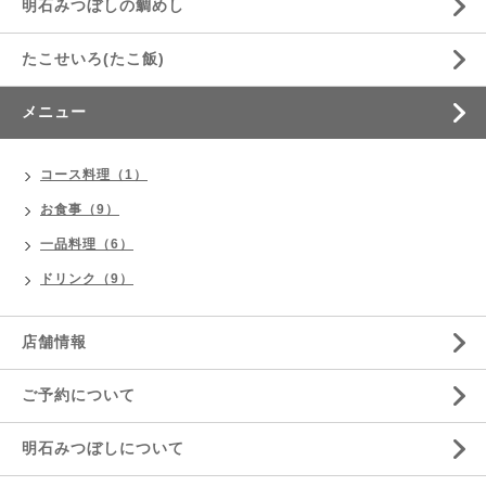
明石みつぼしの鯛めし
たこせいろ(たこ飯)
メニュー
コース料理（1）
お食事（9）
一品料理（6）
ドリンク（9）
店舗情報
ご予約について
明石みつぼしについて