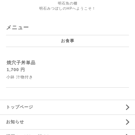
明石魚の棚
明石みつぼしのHPへようこそ！
メニュー
お食事
焼穴子丼単品
1,700 円
小鉢 汁物付き
トップページ
お知らせ