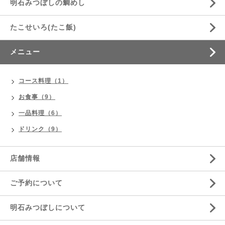
明石みつぼしの鯛めし
たこせいろ(たこ飯)
メニュー
コース料理（1）
お食事（9）
一品料理（6）
ドリンク（9）
店舗情報
ご予約について
明石みつぼしについて